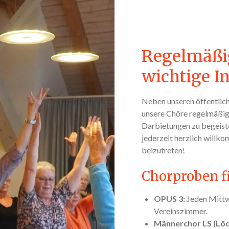
Regelmäßi
wichtige I
Neben unseren öffentlic
unsere Chöre regelmäßig,
Darbietungen zu begeist
jederzeit herzlich willk
beizutreten!
Chorproben fi
OPUS 3:
Jeden Mittw
Vereinszimmer.
Männerchor LS (Lö