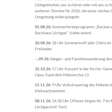
Gelegenheiten, uns zu hören oder mit uns zu fe
weiteren Termine für 2026, die unser reiches
Umgebung widerspiegeln:
05.08.26:
Sommerferienprogramm „Backen wie
Backhaus Löchgau“ (siehe unten)
20.08.26:
18 Uhr Sommertreff aller Chöre im
Freibades
--.09.26:
Sänger– und Familienwanderung de
25.10.26:
17 Uhr Konzert in der Kirche: Geme
Opus 3 und dem Männerchor LS
15.11.26:
9 Uhr Volkstrauertag des Männerch
Kleinsachsenheim
08.11.26:
14.30 Uhr Offenes Singen Nr. 7 im
Löchgau (mit Tom)