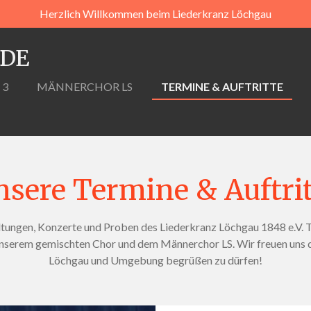
Herzlich Willkommen beim Liederkranz Löchgau
.DE
 3
MÄNNERCHOR LS
TERMINE & AUFTRITTE
nsere Termine & Auftrit
tungen, Konzerte und Proben des Liederkranz Löchgau 1848 e.V. Tau
serem gemischten Chor und dem Männerchor LS. Wir freuen uns dara
Löchgau und Umgebung begrüßen zu dürfen!